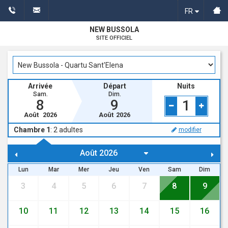
FR
NEW BUSSOLA
SITE OFFICIEL
Arrivée
Départ
Nuits
Sam.
Dim.
8
9
1
Août
2026
Août
2026
Chambre 1
:
2
adultes
modifier
Lun
Mar
Mer
Jeu
Ven
Sam
Dim
3
4
5
6
7
8
9
10
11
12
13
14
15
16